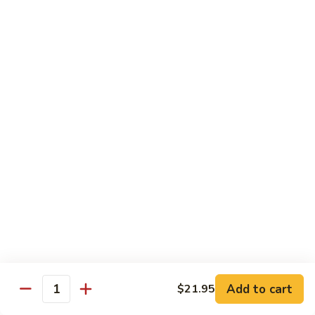
3.
肉
Sauce
3. Fried Tofu w. Spicy Sauce 水煮豆腐
Fried
水
Tofu
$25.95
煮
w.
牛
Spicy
4.
肉
Sauce
4. Beef w. Hot Green Pepper 小
Beef
椒牛
水
w.
煮
Hot
$21.95
豆
Green
腐
Pepper
5.
小
5. Double Cooked Bacon 回锅肉
Double
椒
Cooked
牛
Bacon
$21.95
回
锅
6.
肉
6. Dried Chicken w. Chili 香辣鸡丁
Add to cart
$21.95
Dried
Quantity
Chicken